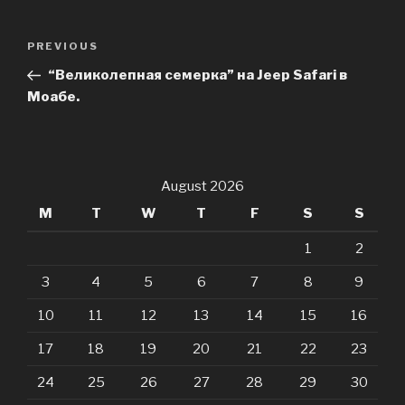
Post
PREVIOUS
Previous
navigation
Post
“Великолепная семерка” на Jeep Safari в
Моабе.
August 2026
M
T
W
T
F
S
S
1
2
3
4
5
6
7
8
9
10
11
12
13
14
15
16
17
18
19
20
21
22
23
24
25
26
27
28
29
30