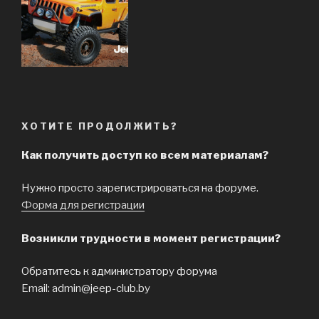
ХОТИТЕ ПРОДОЛЖИТЬ?
Как получить доступ ко всем материалам?
Нужно просто зарегистрироваться на форуме.
Форма для регистрации
Возникли трудности в момент регистрации?
Обратитесь к администратору форума
Email: admin@jeep-club.by