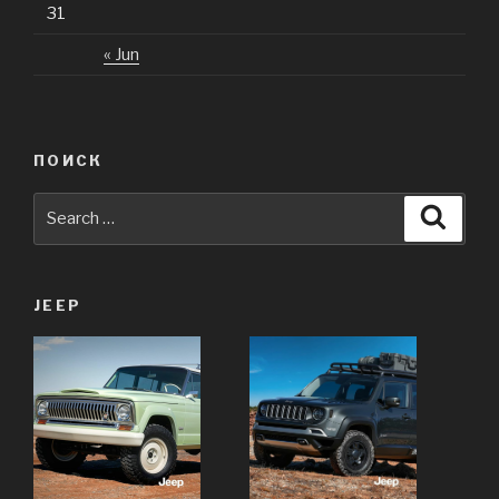
31
« Jun
ПОИСК
Search
Searc
for:
JEEP