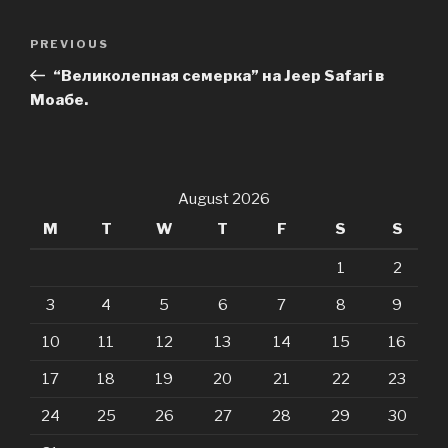
Post
PREVIOUS
Previous
navigation
Post
“Великолепная семерка” на Jeep Safari в
Моабе.
August 2026
M
T
W
T
F
S
S
1
2
3
4
5
6
7
8
9
10
11
12
13
14
15
16
17
18
19
20
21
22
23
24
25
26
27
28
29
30