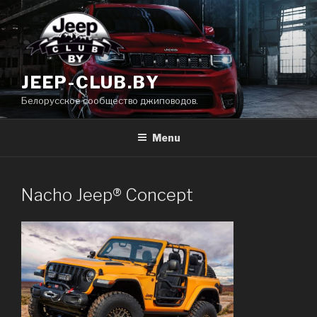
Skip
to
content
JEEP-CLUB.BY
Белорусское сообщество джиповодов.
Menu
Nacho Jeep® Concept