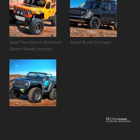
Jeep® Sandstorm (formerly
Jeep® B-ute Concept
Desert Hawk) concept
Источник…