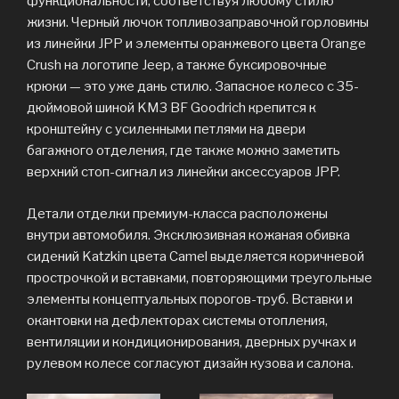
функциональности, соответствуя любому стилю
жизни. Черный лючок топливозаправочной горловины
из линейки JPP и элементы оранжевого цвета Orange
Crush на логотипе Jeep, а также буксировочные
крюки — это уже дань стилю. Запасное колесо с 35-
дюймовой шиной KM3 BF Goodrich крепится к
кронштейну с усиленными петлями на двери
багажного отделения, где также можно заметить
верхний стоп-сигнал из линейки аксессуаров JPP.
Детали отделки премиум-класса расположены
внутри автомобиля. Эксклюзивная кожаная обивка
сидений Katzkin цвета Camel выделяется коричневой
прострочкой и вставками, повторяющими треугольные
элементы концептуальных порогов-труб. Вставки и
окантовки на дефлекторах системы отопления,
вентиляции и кондиционирования, дверных ручках и
рулевом колесе согласуют дизайн кузова и салона.