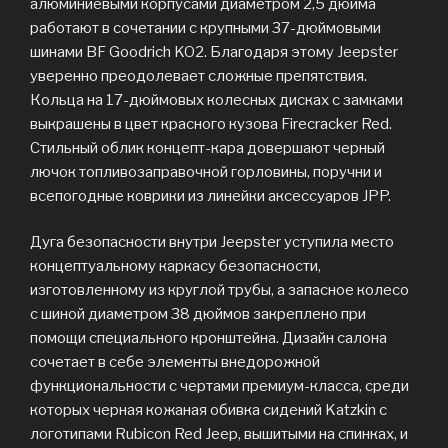
алюминиевыми корпусами диаметром 2,5 дюйма
работают в сочетании с крупными 37-дюймовыми
шинами BF Goodrich KO2. Благодаря этому Jeepster
уверенно преодолевает сложные препятствия.
Кольца на 17-дюймовых колесных дисках с замками
выкрашены в цвет красного кузова Firecracker Red.
Стильный облик концепт-кара довершают черный
лючок топливозаправочной горловины, поручни и
всепогодные коврики из линейки аксессуаров JPP.
Дуга безопасности внутри Jeepster уступила место
концептуальному каркасу безопасности,
изготовленному из круглой трубы, а запасное колесо
с шиной диаметром 38 дюймов закреплено при
помощи специального кронштейна. Дизайн салона
сочетает в себе элементы внедорожной
функциональности с чертами премиум-класса, среди
которых черная кожаная обивка сидений Katzkin с
логотипами Rubicon Red Jeep, вышитыми на спинках, и