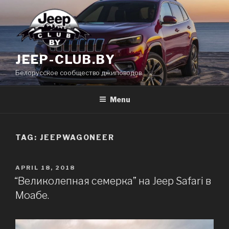
Skip
to
content
JEEP-CLUB.BY
Белорусское сообщество джиповодов.
Menu
TAG: JEEPWAGONEER
POSTED
APRIL 18, 2018
ON
“Великолепная семерка” на Jeep Safari в
Моабе.