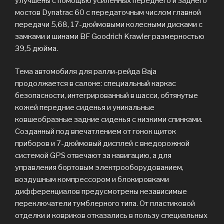
улучшены с помощью усиленных переднего и заднего
мостов Dynatrac 60 с передаточным числом главной
передачи 5,68, 17-дюймовыми колесными дисками с
замками и шинами BF Goodrich Krawler размерностью
39,5 дюйма.
Тема автомобиля для ралли-рейда Baja
продолжается в салоне: специальный каркас
безопасности, интегрированный в шасси, обтянутые
кожей передние сиденья и уникальные
ковшеобразные задние сиденья с низкими спинками.
Созданный под впечатлением от гонок щиток
приборов и 7-дюймовый дисплей с внедорожной
системой GPS отвечают за навигацию, а для
управления бортовым электрооборудованием,
воздушным компрессором и блокировками
дифференциалов предусмотрены независимые
переключатели тумблерного типа. От пластиковой
отделки и ковриков отказались в пользу специальных