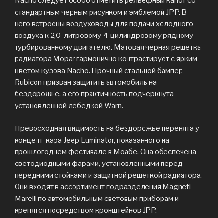
Nacho следует особо отметить рельефный капот со
стандартным черным рисунком и эмблемой JPP. В
него встроены воздуховоды для подачи холодного
воздуха к 2,0-литровому 4-цилиндровому рядному
турбированному двигателю. Матовая черная решетка
радиатора Mopar гармонично контрастирует с ярким
цветом кузова Nacho. Прочный стальной бампер
Rubicon призван защитить автомобиль на
бездорожье, а его практичность подчеркнута
установленной лебедкой Warn.
Превосходная видимость на бездорожье перенята у
концепт-кара Jeep Luminator, показанного на
прошлогоднем фестивале в Моабе. Она обеспечена
светодиодными фарами, установленными перед
передними стойками и защитной решеткой радиатора.
Они входят в ассортимент подразделения Magneti
Marelli по автомобильным световым приборам и
крепятся посредством кронштейнов JPP.