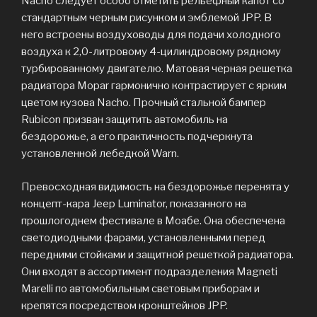
Nacho следует особо отметить рельефный капот со
стандартным черным рисунком и эмблемой JPP. В
него встроены воздуховоды для подачи холодного
воздуха к 2,0-литровому 4-цилиндровому рядному
турбированному двигателю. Матовая черная решетка
радиатора Mopar гармонично контрастирует с ярким
цветом кузова Nacho. Прочный стальной бампер
Rubicon призван защитить автомобиль на
бездорожье, а его практичность подчеркнута
установленной лебедкой Warn.
Превосходная видимость на бездорожье перенята у
концепт-кара Jeep Luminator, показанного на
прошлогоднем фестивале в Моабе. Она обеспечена
светодиодными фарами, установленными перед
передними стойками и защитной решеткой радиатора.
Они входят в ассортимент подразделения Magneti
Marelli по автомобильным световым приборам и
крепятся посредством кронштейнов JPP.