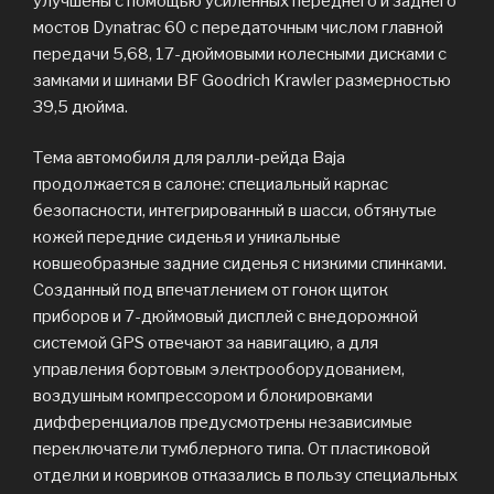
улучшены с помощью усиленных переднего и заднего
мостов Dynatrac 60 с передаточным числом главной
передачи 5,68, 17-дюймовыми колесными дисками с
замками и шинами BF Goodrich Krawler размерностью
39,5 дюйма.
Тема автомобиля для ралли-рейда Baja
продолжается в салоне: специальный каркас
безопасности, интегрированный в шасси, обтянутые
кожей передние сиденья и уникальные
ковшеобразные задние сиденья с низкими спинками.
Созданный под впечатлением от гонок щиток
приборов и 7-дюймовый дисплей с внедорожной
системой GPS отвечают за навигацию, а для
управления бортовым электрооборудованием,
воздушным компрессором и блокировками
дифференциалов предусмотрены независимые
переключатели тумблерного типа. От пластиковой
отделки и ковриков отказались в пользу специальных