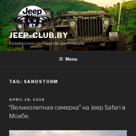
Skip
to
content
JEEP-CLUB.BY
Белорусское сообщество джиповодов.
Menu
TAG: SANDSTORM
POSTED
APRIL 18, 2018
ON
“Великолепная семерка” на Jeep Safari в
Моабе.