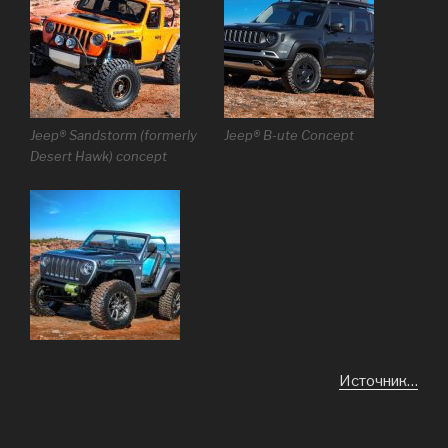
Jeep® Sandstorm (formerly
Jeep® B-ute Concept
Desert Hawk) concept
Источник…