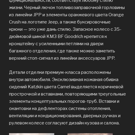
функциональности, соответствуя любому стилю
жизни. Черный лючок топливозаправочной горловины
из линейки JPP и элементы оранжевого цвета Orange
Crush на логотипе Jeep, а также буксировочные
крюки — это уже дань стилю. Запасное колесо с 35-
дюймовой шиной KM3 BF Goodrich крепится к
кронштейну с усиленными петлями на двери
багажного отделения, где также можно заметить
верхний стоп-сигнал из линейки аксессуаров JPP.
Детали отделки премиум-класса расположены
внутри автомобиля. Эксклюзивная кожаная обивка
сидений Katzkin цвета Camel выделяется коричневой
прострочкой и вставками, повторяющими треугольные
элементы концептуальных порогов-труб. Вставки и
окантовки на дефлекторах системы отопления,
вентиляции и кондиционирования, дверных ручках и
рулевом колесе согласуют дизайн кузова и салона.