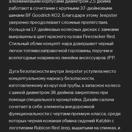
алюминиевыми корпусами диаметром 2,5 дюйма
работают в сочетании с крупными 37-дюймовыми
шинами BF Goodrich KO2. Благодаря этому Jeepster
уверенно преодолевает сложные препятствия.
Кольца на 17-дюймовых колесных дисках с замками
выкрашены в цвет красного кузова Firecracker Red.
Стильный облик концепт-кара довершают черный
лючок топливозаправочной горловины, поручни и
всепогодные коврики из линейки аксессуаров JPP.
Дуга безопасности внутри Jeepster уступила место
концептуальному каркасу безопасности,
изготовленному из круглой трубы, а запасное колесо
с шиной диаметром 38 дюймов закреплено при
помощи специального кронштейна. Дизайн салона
сочетает в себе элементы внедорожной
функциональности с чертами премиум-класса, среди
которых черная кожаная обивка сидений Katzkin с
логотипами Rubicon Red Jeep, вышитыми на спинках, и